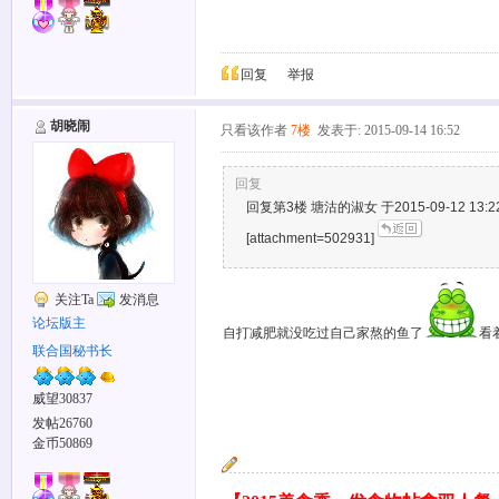
回复
举报
胡晓闹
只看该作者
7楼
发表于: 2015-09-14 16:52
回复
回复第3楼 塘沽的淑女 于2015-09-12 13:2
[attachment=502931]
关注Ta
发消息
论坛版主
自打减肥就没吃过自己家熬的鱼了
看
联合国秘书长
威望30837
发帖26760
金币50869