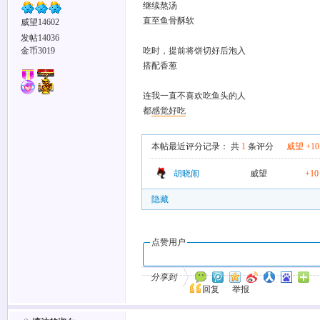
继续熬汤
直至鱼骨酥软
威望14602
发帖14036
金币3019
吃时，提前将饼切好后泡入
搭配香葱
连我一直不喜欢吃鱼头的人
都
感觉
好吃
本帖最近评分记录：
共
1
条评分
威望 +10
胡晓闹
威望
+10
隐藏
点赞用户
分享到
回复
举报