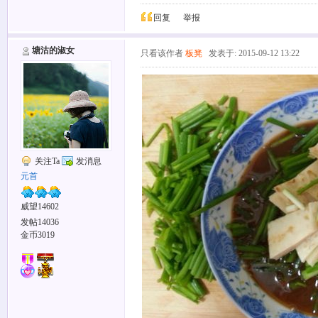
回复
举报
塘沽的淑女
只看该作者
板凳
发表于: 2015-09-12 13:22
关注Ta
发消息
元首
威望14602
发帖14036
金币3019