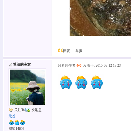
回复
举报
塘沽的淑女
只看该作者
4楼
发表于: 2015-09-12 13:23
关注Ta
发消息
元首
威望14602