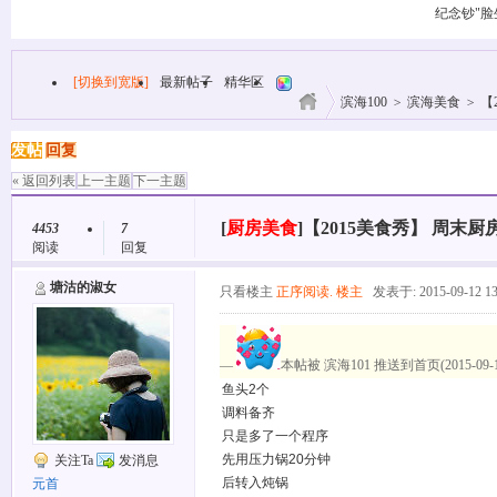
纪念钞"脸
[切换到宽版]
最新帖子
精华区
滨海100
>
滨海美食
>
【
发帖
回复
« 返回列表
上一主题
下一主题
[
厨房美食
]
【2015美食秀】 周末厨
4453
7
阅读
回复
塘沽的淑女
只看楼主
正序阅读.
楼主
发表于: 2015-09-12 13
—
本帖被 滨海101 推送到首页(2015-09-1
鱼头2个
调料备齐
只是多了一个程序
先用压力锅20分钟
关注Ta
发消息
后转入炖锅
元首