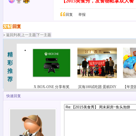
【2015美食秀，发食物帖拿双人
回复
举报
发帖
回复
« 返回列表
上一主题
下一主题
精
彩
推
荐
X BOX-ONE 分享有奖
滨海100试吃团 蛋糕DIY
【年货
快速回复