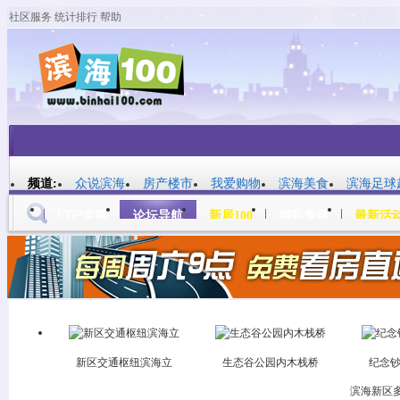
社区服务
统计排行
帮助
左右分栏
频道:
众说滨海
房产楼市
我爱购物
滨海美食
滨海足球
门户滨海
论坛导航
新居100
精彩专题
最新活
帖子
新区交通枢纽滨海立
生态谷公园内木栈桥
纪念钞
滨海新区