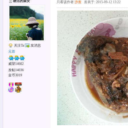
塘沽的淑女
只看该作者
沙发
发表于: 2015-09-12 13:22
关注Ta
发消息
元首
威望14602
发帖14036
金币3019