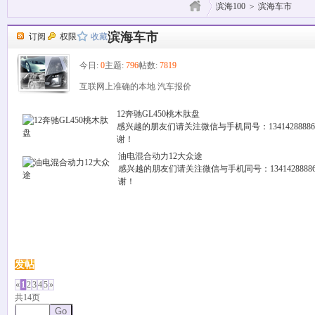
滨海100
>
滨海车市
滨海车市
订阅
权限
收藏
今日:
0
主题:
796
帖数:
7819
互联网上准确的本地 汽车报价
12奔驰GL450桃木肽盘
感兴越的朋友们请关注微信与手机同号：13414288886
谢！
油电混合动力12大众途
感兴越的朋友们请关注微信与手机同号：13414288886
谢！
发帖
«
1
2
3
4
5
»
共14页
Go