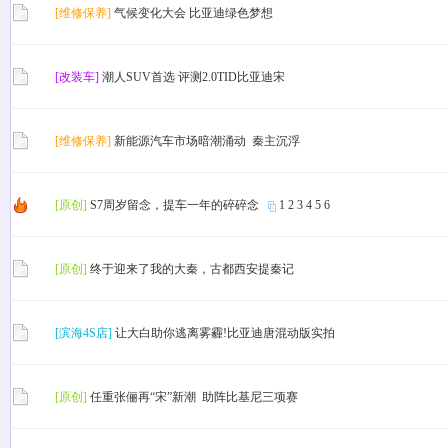
[维修保养]
气候变化大会 比亚迪绿色梦想
[改装车]
潮人SUV首选 评测2.0TID比亚迪宋
[维修保养]
新能源汽车市场暗潮涌动 秦主沉浮
[原创]
S7周岁留念，提车一年的碎碎念
1
2
3
4
5
6
[原创]
终于迎来了我的大秦，古都西安提秦记
[滨海4S店]
让大白助你逃离雾霾!比亚迪唐混动版实拍
[原创]
任重张俪再“宋”新潮 助阵比基尼三项赛