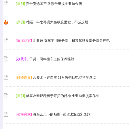
[原创]
弃合资选国产 跋涉千里提比亚迪金唐
[原创]
时隔一年之再测大秦续航里程，不减反增
[滨海商家]
比亚迪 秦车主用车分享，日常驾驶多部分都是纯电
[改装车]
干货：两年秦车主的保养秘籍
[维修保养]
合资比不过自主 11月热销插电混动车盘点
[原创]
就喜欢秦那种勇于开拓的精神 比亚迪秦提车作业
[滨海商家]
海岛蓝天下的魅影--试驾比亚迪宋之旅