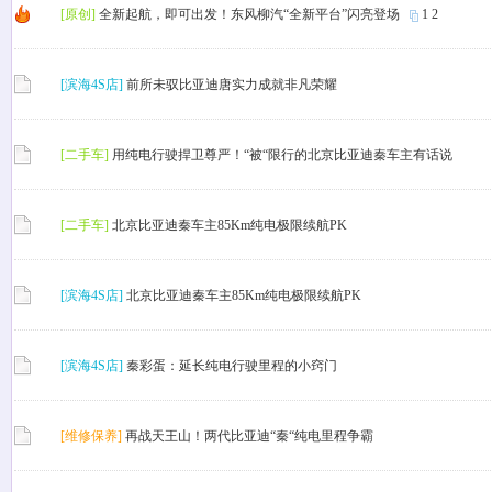
[原创]
全新起航，即可出发！东风柳汽“全新平台”闪亮登场
1
2
[滨海4S店]
前所未驭比亚迪唐实力成就非凡荣耀
[二手车]
用纯电行驶捍卫尊严！“被“限行的北京比亚迪秦车主有话说
[二手车]
北京比亚迪秦车主85Km纯电极限续航PK
[滨海4S店]
北京比亚迪秦车主85Km纯电极限续航PK
[滨海4S店]
秦彩蛋：延长纯电行驶里程的小窍门
[维修保养]
再战天王山！两代比亚迪“秦“纯电里程争霸