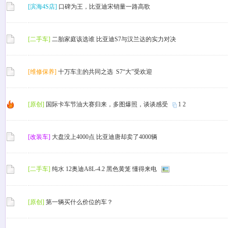
[滨海4S店]
口碑为王，比亚迪宋销量一路高歌
[二手车]
二胎家庭该选谁 比亚迪S7与汉兰达的实力对决
[维修保养]
十万车主的共同之选 S7“大”受欢迎
[原创]
国际卡车节油大赛归来，多图爆照，谈谈感受
1
2
[改装车]
大盘没上4000点 比亚迪唐却卖了4000辆
[二手车]
纯水 12奥迪A8L-4.2 黑色黄笼 懂得来电
[原创]
第一辆买什么价位的车？