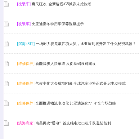
[改装车]
惠民狂欢 全新速锐/G5掀岁末抢购潮
[改装车]
比亚迪秦冬季用车保养温馨提示
[滨海4S店]
一场耐力赛竟赢四项大奖，比亚迪到底开发了什么秘密武器？
[维修保养]
新能源步入快车道 反促基础设施建设
[维修保养]
气候变化大会成功闭幕 全球汽车业将正式开启电动模式
[维修保养]
全面推进物流电动化 比亚迪深化“7+4”全市场战略
[滨海商家]
南美再次“通电” 首支纯电动出租车队登陆智利