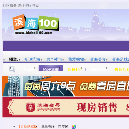
社区服务
统计排行
帮助
平板模式
频道:
众说滨海
房产楼市
我爱购物
滨海美食
滨海足球
门户滨海
论坛导航
新居100
精彩专题
最新活
帖子
[切换到宽版]
最新帖子
精华区