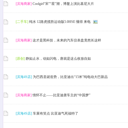
[滨海商家]
Coolgirl“宋”“星”潮，博鳌上演比基尼大片
[二手车]
纯水 12路虎揽胜运动版5.0HSE 懂得 来电
[滨海商家]
这才是黑科技，未来的汽车仪表盘竟然长这样
[原创]
静如止水，动如闪电，唐就是这么收放自如
[滨海4S店]
为巴西圣诞造势，比亚迪出“15米”纯电动大巴新品
[滨海商家]
情怀不止——比亚迪唐车主的“中国梦”
[滨海4S店]
车展有笑点 比亚迪气死福特了