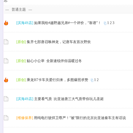
---
普通主题
---
[滨海4S店]
如果我给#越野越兄弟#一个评价，“靠谱”！
1
2
3
[原创]
集齐七部唐召唤神龙，记唐车友首次野炊
[原创]
贴心小公举 全新速锐伴你温暖过冬
[原创]
乘龙H7卡车关爱行归来，多图爆照求赞
1
2
[滨海4S店]
主要看气质 比亚迪唐三大气质带你玩儿圣诞
[维修保养]
用纯电行驶捍卫尊严！“被“限行的北京比亚迪秦车主有话说