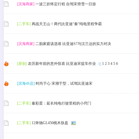
[滨海商家]
一波三折终定行程 自驾宋滑雪一日游
[二手车]
再战天王山！两代比亚迪“秦“纯电里程争霸
[滨海商家]
二胎家庭该选谁 比亚迪S7与汉兰达的实力对决
[原创]
农历新年前的意外惊喜 比亚迪宋提车作业
1
2
3
4
5
6
[滨海4S店]
时尚于心 宋潮于型，试驾比亚迪宋
[二手车]
秦彩蛋：延长纯电行驶里程的小窍门
[二手车]
12奔驰GL450桃木肽盘