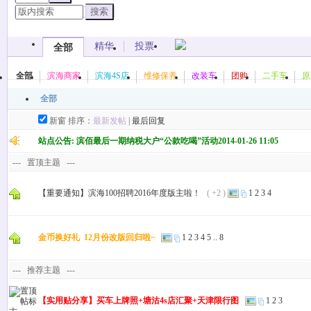
搜索
精华
投票
全部
全部
滨海商家
滨海4S店
维修保养
改装车
团购
二手车
原
全部
新窗
排序：
最新发帖
|
最后回复
站点公告:
滨佰最后一期纳税大户“公款吃喝”活动
2014-01-26 11:05
---
置顶主题
---
【重要通知】滨海100招聘2016年度版主啦！
( +2 )
1
2
3
4
金币换好礼 12月份改版回归啦~
1
2
3
4
5
..
8
---
推荐主题 ---
【实用贴分享】买车上牌照+塘沽4s店汇聚+天津限行图
1
2
3