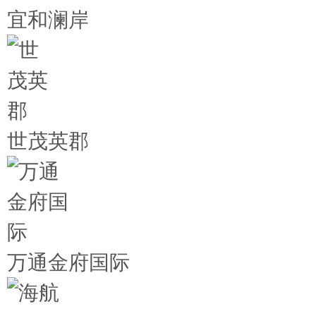
宜和澜岸
世茂英郡
万通金府国际