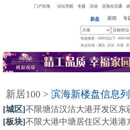
滨
门户滨海
论坛导航
专题
活动
滨海生活通
海
新闻
专
新盘
100
快速搜索：
6000元以下
6000-80
热点区域：
塘沽
汉沽
大港
开
首 页
楼盘频道
热门楼盘
打折资讯
团
新居100
>
滨海新楼盘信息列
[城区]
不限
塘沽
汉沽
大港
开发区
东
[板块]
不限
大港中塘居住区
大港港