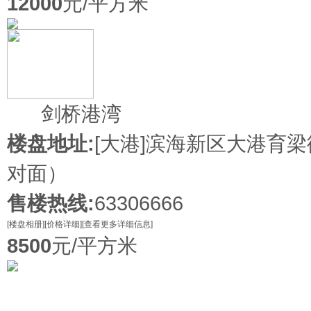
12000
元/平方米
在售
剑桥港湾
楼盘地址:
[大港]
滨海新区大港育梁
对面）
售楼热线:
63306666
[楼盘相册]
[价格详细]
[查看更多详细信息]
8500
元/平方米