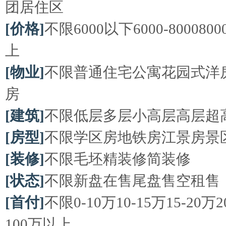
团居住区
[价格]
不限
6000以下
6000-8000
800
上
[物业]
不限
普通住宅
公寓
花园式洋
房
[建筑]
不限
低层
多层
小高层
高层
超
[房型]
不限
学区房
地铁房
江景房
景
[装修]
不限
毛坯
精装修
简装修
[状态]
不限
新盘
在售
尾盘
售空
租售
[首付]
不限
0-10万
10-15万
15-20万
2
100万以上