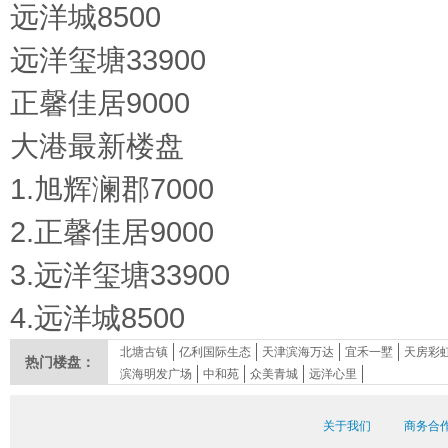
远洋城
8500
远洋玺塘
33900
正馨佳居
9000
大港最新楼盘
1.旭辉澜郡
7000
2.正馨佳居
9000
3.远洋玺塘
33900
4.远洋城
8500
北塘古镇
亿利国际生态
天津滨海万达
宜禾一墅
天房彩
热门楼盘：
滨海明发广场
中和苑
众美青城
远洋心里
关于我们
商务合