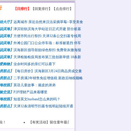
行
【日排行】
【回复排行】
【点击排行】
动大厅】
远离城市 亲近自然来汉沽采摘草莓~享受美食
说滨海】
津滨轻轨滨海大学站近日正式开建 部分桩基
已经施工
说滨海】
方便市民出行祭扫 天津32条公交扫墓专线周
陆续开通
说滨海】
外滩公园门口公众停车场：标准被遮挡 停车
分本地外地
说滨海】
滨海新区倡导鼓励绿色祭扫 免费骨灰撒海报
已启动
说滨海】
天津检验检疫局发布第三批创新举措 18条新
挺自贸区发
爱购物】
业余时间多的亲们可以看下
房那点】
【每日房价】滨海新区3月24日商品房成交量
览
房那点】
二手房满2年销售免征增值税 新政后纳税额略
少
海校园】
英语儿童故事：顽皮的弟弟
验交流】
P2P理财产品来着哪里
海校园】
知道英文husband怎么来的吗？
房那点】
天津32条清明节扫墓专线明起陆续开通
！
【有奖活动】留住童年最美瞬间 六一寻找滨海最美笑脸