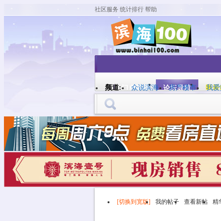
社区服务
统计排行
帮助
平板模式
频道:
众说滨海
房产楼市
我爱
门户滨海
论坛导航
新居1
[切换到宽版]
我的帖子
查看新帖
精