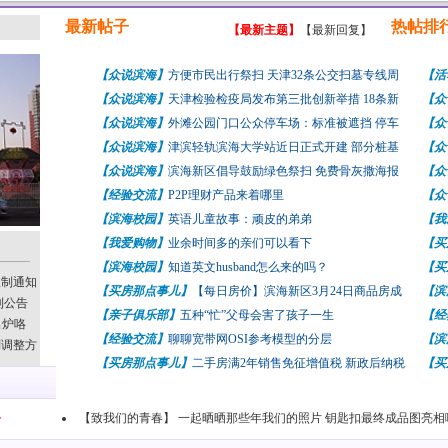
最新帖子
热帖排
【最新主题】
【最新回复】
【众说滨海】
方便市民出行祭扫 天津32条公交扫墓专线周
【活
六起陆续开通
【众说滨海】
天津检验检疫局发布第三批创新举措 18条新
美景
【众
政力挺自贸区发展
【众说滨海】
外滩公园门口公众停车场：标准被遮挡 停车
结构
【众
收费分本地外地
【众说滨海】
津滨轻轨滨海大学站近日正式开建 部分桩基
六起
【众
结构已经施工
【众说滨海】
滨海新区倡导鼓励绿色祭扫 免费骨灰撒海报
收费
【众
名现已启动
【经验交流】
P2P理财产品来着哪里
名现
【众
【滨海校园】
英语儿童故事：顽皮的弟弟
政力
【我
【我爱购物】
业余时间多的亲们可以看下
【买
【滨海校园】
知道英文husband怎么来的吗？
价一
【买
限制通知
【买房那点事儿】
【每日房价】滨海新区3月24日商品房成
微减
【滨
利公告
交量价一览
【亲子俱乐部】
五种“忙”父母会害了孩子一生
【经
出炉咯
【经验交流】
聊聊宽带网OSI参考模型的分层
【滨
则调整方
【买房那点事儿】
二手房满2年销售免征增值税 新政后纳税
【买
额略微减少
【致我们的青春】 一起晒晒那些年我们的照片 钥匙扣最终成品图亮相啦