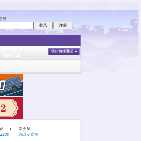
密码
登录
注册
我的快捷通道
实物兑换
区
教主
外滩
小分队在现场
员
新会员
02230
纯真小女孩