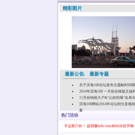
精彩图片
最新公告.
最新专题
关于滨海100论坛发布主题帖时间
2014年滨海100 一月份合格版主福
11月份纳税大户&“公款吃喝”名单
滨海100网站2014年论坛积分及规
案
热门活动
回顾
【限时抢楼】说说你手边那只杯！ 超萌嗲hello kitty杯向你招手哦~