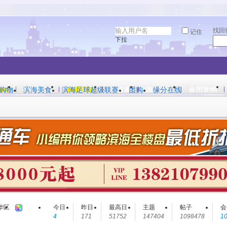
找回
记住
下拉
购物
滨海美食
滨海足球超级联赛
团购
缘分在线
00
精彩专题
最新活动
生活通
游戏农场
金币竞拍
搜索
热搜：
滨海新区
塘沽
开发
帖子
华区
今日
昨日
最高日
主题
帖子
会
4
171
51752
147404
1098478
1